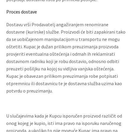
Proces dostave
Dostavu vrši Prodavatelj angažiranjem renomirane
dostavne (kurirske) službe. Proizvodi će biti zapakirani tako
da se uobičajenom manipulacijom u transportu ne mogu
oštetiti. Kupac je dužan prilikom preuzimanja proizvoda
provjeriti eventualna oštećenja i odmah ih reklamirati
dostavnom radniku koji je robu dostavio, odnosno odbiti
preuzeti pošiljku na kojoj su vidljiva vanjska oštećenja.
Kupac je obavezan prilikom preuzimanja robe potpisati
otpremnicu ili dostavnicu te je dostavna služba uzima kao
potvrdu o preuzimanju.
U slučajevima kada je Kupcu isporučen proizvod različit od
onog kojeg je kupio, isti ima pravo na isporuku naručenog
proizvoda, a ukoliko to nije moguće Kupac ima pravo na