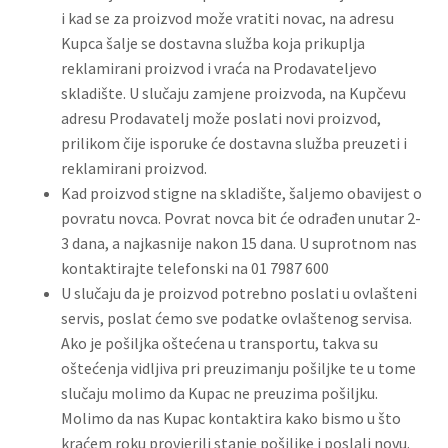
i kad se za proizvod može vratiti novac, na adresu
Kupca šalje se dostavna služba koja prikuplja
reklamirani proizvod i vraća na Prodavateljevo
skladište. U slučaju zamjene proizvoda, na Kupčevu
adresu Prodavatelj može poslati novi proizvod,
prilikom čije isporuke će dostavna služba preuzeti i
reklamirani proizvod.
Kad proizvod stigne na skladište, šaljemo obavijest o
povratu novca. Povrat novca bit će odrađen unutar 2-
3 dana, a najkasnije nakon 15 dana. U suprotnom nas
kontaktirajte telefonski na 01 7987 600
U slučaju da je proizvod potrebno poslati u ovlašteni
servis, poslat ćemo sve podatke ovlaštenog servisa.
Ako je pošiljka oštećena u transportu, takva su
oštećenja vidljiva pri preuzimanju pošiljke te u tome
slučaju molimo da Kupac ne preuzima pošiljku.
Molimo da nas Kupac kontaktira kako bismo u što
kraćem roku provjerili stanje pošiljke i poslali novu.