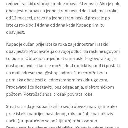
redovni raskid u slučaju uredne obaviještenosti). Ako je pak
obavijest o pravu na jednostrani raskid dostavljena u roku
od 12 mjeseci, pravo na jednostrani raskid prestaje po
isteku roka od 14 dana od dana kada Kupac primi tu
obavijest.
Kupac je dužan prije isteka roka za jednostrani raskid
obavijestiti Prodavatelja o svojoj odluci da raskine ugovor i
to putem Obrazac-za-jednostrani-raskid-ugovora koji je
dostupan ovdje i koji se može elektronički ispuniti i poslati
na mail adresu:
mail@shop.jadran-film.comPotvrdu
primitka obavijesti o jednostranom raskidu ugovora,
Prodavatelj će dostaviti, bez odgađanja, elektroničkom
poštom. Potrošač snosi trošak povrata robe.
Smatra se da je Kupac izvršio svoju obvezu na vrijeme ako
prije isteka naprijed navedenog roka pošalje na dokaziv
način (preporučeno sa pošiljkom) robu osobno
Prodavatelju u njegovom skladištu. Kupac je odgovoran za