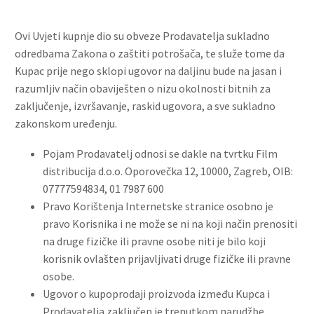
Ovi Uvjeti kupnje dio su obveze Prodavatelja sukladno
odredbama Zakona o zaštiti potrošača, te služe tome da
Kupac prije nego sklopi ugovor na daljinu bude na jasan i
razumljiv način obaviješten o nizu okolnosti bitnih za
zaključenje, izvršavanje, raskid ugovora, a sve sukladno
zakonskom uređenju.
Pojam Prodavatelj odnosi se dakle na tvrtku Film
distribucija d.o.o. Oporovečka 12, 10000, Zagreb, OIB:
07777594834, 01 7987 600
Pravo Korištenja Internetske stranice osobno je
pravo Korisnika i ne može se ni na koji način prenositi
na druge fizičke ili pravne osobe niti je bilo koji
korisnik ovlašten prijavljivati druge fizičke ili pravne
osobe.
Ugovor o kupoprodaji proizvoda između Kupca i
Prodavatelja zaključen je trenutkom narudžbe