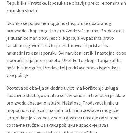
Republike Hrvatske. Isporuka se obavlja preko renomiranih
kurirskih službi.
Ukoliko se pojavi nemogućnost isporuke odabranog
proizvoda zbog toga što proizvoda više nema, Prodavatelj
je dužan odmah obavijestiti Kupca, a Kupac ima pravo
raskinuti ugovor i tražiti povrat novca ili pristati na
naknadni rok za isporuku. Svi naručeni artikli nastojati će se
isporučiti u jednom paketu. Ukoliko to zbog stanja zaliha
neće biti moguće, Prodavatelj zadržava pravo isporuke u
više pošiljki.
Dostava se obavlja sukladno uvjetima korištenja usluga
dostavne službe, a smatra se izvršenom u trenutku predaje
proizvoda dostavnoj službi. Nažalost, Prodavatelj nije u
mogućnosti utjecati na daljnju brzinu dostave i moguće
komplikacije vezane uz samu dostavu nastale od strane
dostavne službe. Za svaku pošiljku Kupac ovjerava i
potpisuje dostavnu listu po primitku pošiljke.