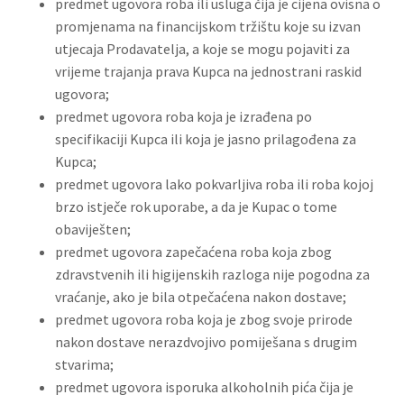
predmet ugovora roba ili usluga čija je cijena ovisna o
promjenama na financijskom tržištu koje su izvan
utjecaja Prodavatelja, a koje se mogu pojaviti za
vrijeme trajanja prava Kupca na jednostrani raskid
ugovora;
predmet ugovora roba koja je izrađena po
specifikaciji Kupca ili koja je jasno prilagođena za
Kupca;
predmet ugovora lako pokvarljiva roba ili roba kojoj
brzo istječe rok uporabe, a da je Kupac o tome
obaviješten;
predmet ugovora zapečaćena roba koja zbog
zdravstvenih ili higijenskih razloga nije pogodna za
vraćanje, ako je bila otpečaćena nakon dostave;
predmet ugovora roba koja je zbog svoje prirode
nakon dostave nerazdvojivo pomiješana s drugim
stvarima;
predmet ugovora isporuka alkoholnih pića čija je