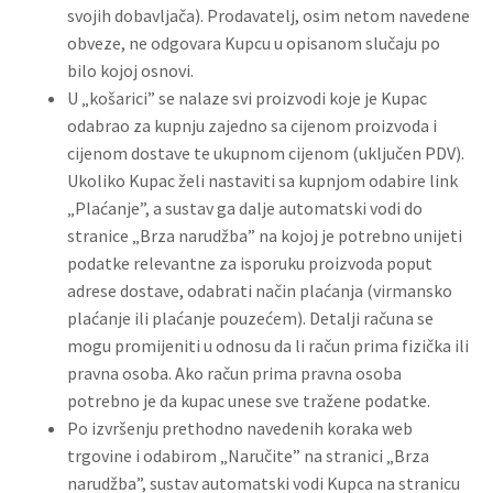
svojih dobavljača). Prodavatelj, osim netom navedene
obveze, ne odgovara Kupcu u opisanom slučaju po
bilo kojoj osnovi.
U „košarici” se nalaze svi proizvodi koje je Kupac
odabrao za kupnju zajedno sa cijenom proizvoda i
cijenom dostave te ukupnom cijenom (uključen PDV).
Ukoliko Kupac želi nastaviti sa kupnjom odabire link
„Plaćanje”, a sustav ga dalje automatski vodi do
stranice „Brza narudžba” na kojoj je potrebno unijeti
podatke relevantne za isporuku proizvoda poput
adrese dostave, odabrati način plaćanja (virmansko
plaćanje ili plaćanje pouzećem). Detalji računa se
mogu promijeniti u odnosu da li račun prima fizička ili
pravna osoba. Ako račun prima pravna osoba
potrebno je da kupac unese sve tražene podatke.
Po izvršenju prethodno navedenih koraka web
trgovine i odabirom „Naručite” na stranici „Brza
narudžba”, sustav automatski vodi Kupca na stranicu