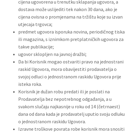
cijena ugovorena u trenutku sklapanja ugovora, a
dostava može uslijediti tek nakon 30 dana, ako je
cijena ovisna o promjenama na tržištu koje su izvan
utjecaja trgovca;
predmet ugovora isporuka novina, periodičnog tiska
ili magazina, s iznimkom pretplatničkih ugovora za
takve publikacije;
ugovor sklopljen na javnoj dražbi;
Da bi Korisnik mogao ostvariti pravo na jednostrani
raskid Ugovora, mora obavijestiti prodavatelja o
svojoj odluci o jednostranom raskidu Ugovora prije
isteka roka.
Korisnik je dužan robu predati ili je poslati na
Prodavatelja bez nepotrebnog odgađanja, a u
svakom slučaju najkasnije u roku od 14 (četrnaest)
dana od dana kada je prodavatelj uputio svoju odluku
o jednostranom raskidu Ugovora.
Izravne troškove povrata robe korisnik mora snositi