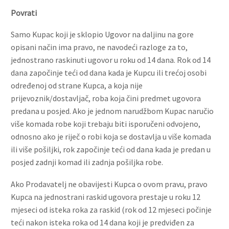
Povrati
Samo Kupac koji je sklopio Ugovor na daljinu na gore
opisani način ima pravo, ne navodeći razloge za to,
jednostrano raskinuti ugovor u roku od 14 dana. Rok od 14
dana započinje teći od dana kada je Kupcu ili trećoj osobi
određenoj od strane Kupca, a koja nije
prijevoznik/dostavljač, roba koja čini predmet ugovora
predana u posjed. Ako je jednom narudžbom Kupac naručio
više komada robe koji trebaju biti isporučeni odvojeno,
odnosno ako je riječ o robi koja se dostavlja u više komada
ili više pošiljki, rok započinje teći od dana kada je predan u
posjed zadnji komad ili zadnja pošiljka robe.
Ako Prodavatelj ne obavijesti Kupca o ovom pravu, pravo
Kupca na jednostrani raskid ugovora prestaje u roku 12
mjeseci od isteka roka za raskid (rok od 12 mjeseci počinje
teći nakon isteka roka od 14 dana koji je predviđen za