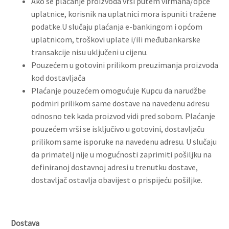
Ako se plaćanje proizvoda vrši putem virmana/opće
uplatnice, korisnik na uplatnici mora ispuniti tražene
podatke.U slučaju plaćanja e-bankingom i općom
uplatnicom, troškovi uplate i/ili međubankarske
transakcije nisu uključeni u cijenu.
Pouzećem u gotovini prilikom preuzimanja proizvoda
kod dostavljača
Plaćanje pouzećem omogućuje Kupcu da narudžbe
podmiri prilikom same dostave na navedenu adresu
odnosno tek kada proizvod vidi pred sobom. Plaćanje
pouzećem vrši se isključivo u gotovini, dostavljaču
prilikom same isporuke na navedenu adresu. U slučaju
da primatelj nije u mogućnosti zaprimiti pošiljku na
definiranoj dostavnoj adresi u trenutku dostave,
dostavljač ostavlja obavijest o prispijeću pošiljke.
Dostava