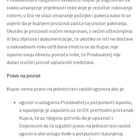
svako umanjenje vrijednosti robe koje je rezultat rukovanja
robom, u što ne ulazi otvaranje pošiljke i paketa kako bi se
uvjerio da je kupljeni proizvod zaista taj unutar pakiranja.
Ukoliko je proizvod vraćen neispravan, s većim oštećenjima
ili bez dijelova i dokumentacije, te ukoliko se isti ne dostave
u naknadnom roku od 8 dana smatra se da Kupac nije
ispunio svoju obvezu povrata robe, te Prodavatelj nije
dužan izvršiti povrat uplaćenih sredstava.
Pravo na povrat
Kupac nema pravo na jednostrani raskid ugovora ako je:
ugovor o uslugama Prodavatelj u potpunosti ispunio,
a ispunjenje je započelo uz izričit prethodni pristanak
Kupca, te uz njegovu potvrdu da je upoznat s
činjenicom da će izgubiti pravo na jednostrani raskid
ugovora ako usluga bude u potpunosti ispunjena;