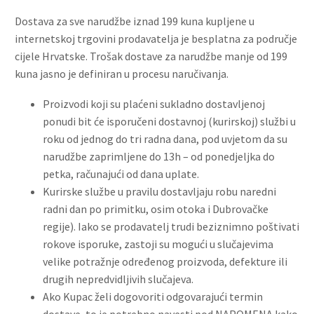
Dostava za sve narudžbe iznad 199 kuna kupljene u
internetskoj trgovini prodavatelja je besplatna za područje
cijele Hrvatske. Trošak dostave za narudžbe manje od 199
kuna jasno je definiran u procesu naručivanja.
Proizvodi koji su plaćeni sukladno dostavljenoj
ponudi bit će isporučeni dostavnoj (kurirskoj) službi u
roku od jednog do tri radna dana, pod uvjetom da su
narudžbe zaprimljene do 13h – od ponedjeljka do
petka, računajući od dana uplate.
Kurirske službe u pravilu dostavljaju robu naredni
radni dan po primitku, osim otoka i Dubrovačke
regije). Iako se prodavatelj trudi beziznimno poštivati
rokove isporuke, zastoji su mogući u slučajevima
velike potražnje određenog proizvoda, defekture ili
drugih nepredvidljivih slučajeva.
Ako Kupac želi dogovoriti odgovarajući termin
dostave, to je potrebno navesti pod NAPOMENA kako