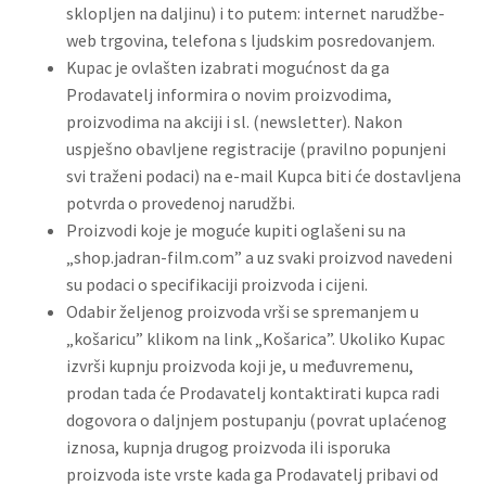
sklopljen na daljinu) i to putem: internet narudžbe-
web trgovina, telefona s ljudskim posredovanjem.
Kupac je ovlašten izabrati mogućnost da ga
Prodavatelj informira o novim proizvodima,
proizvodima na akciji i sl. (newsletter). Nakon
uspješno obavljene registracije (pravilno popunjeni
svi traženi podaci) na e-mail Kupca biti će dostavljena
potvrda o provedenoj narudžbi.
Proizvodi koje je moguće kupiti oglašeni su na
„shop.jadran-film.com” a uz svaki proizvod navedeni
su podaci o specifikaciji proizvoda i cijeni.
Odabir željenog proizvoda vrši se spremanjem u
„košaricu” klikom na link „Košarica”. Ukoliko Kupac
izvrši kupnju proizvoda koji je, u međuvremenu,
prodan tada će Prodavatelj kontaktirati kupca radi
dogovora o daljnjem postupanju (povrat uplaćenog
iznosa, kupnja drugog proizvoda ili isporuka
proizvoda iste vrste kada ga Prodavatelj pribavi od