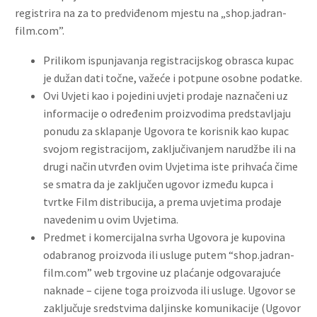
registrira na za to predviđenom mjestu na „shop.jadran-
film.com”.
Prilikom ispunjavanja registracijskog obrasca kupac
je dužan dati točne, važeće i potpune osobne podatke.
Ovi Uvjeti kao i pojedini uvjeti prodaje naznačeni uz
informacije o određenim proizvodima predstavljaju
ponudu za sklapanje Ugovora te korisnik kao kupac
svojom registracijom, zaključivanjem narudžbe ili na
drugi način utvrđen ovim Uvjetima iste prihvaća čime
se smatra da je zaključen ugovor između kupca i
tvrtke Film distribucija, a prema uvjetima prodaje
navedenim u ovim Uvjetima.
Predmet i komercijalna svrha Ugovora je kupovina
odabranog proizvoda ili usluge putem “shop.jadran-
film.com” web trgovine uz plaćanje odgovarajuće
naknade – cijene toga proizvoda ili usluge. Ugovor se
zaključuje sredstvima daljinske komunikacije (Ugovor