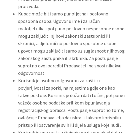
proizvoda.
Kupac može biti samo punoljetna i poslovno
sposobna osoba. Ugovor u ime i za račun
maloljetnika i potpuno poslovno nesposobne osobe
mogu zaključiti njihovi zakonski zastupnici ili
skrbnici, a djelomično poslovno sposobne osobe
ugovor mogu zaključiti samo uz suglasnost njihovog
zakonskog zastupnika ili skrbnika. Za postupanje
suprotno ovoj odredbi Prodavatelj ne snosi nikakvu
odgovornost.
Korisnik je osobno odgovoran za zaštitu
povjerljivosti zaporki, na mjestima gdje one kao
takve postoje. Korisnik je dužan dati točne, potpune i
važeće osobne podatke prilikom ispunjavanja
registracijskog obrasca. Postupanje suprotno tome,
ovlašćuje Prodavatelja da uskrati takvom korisniku
pristup ili ostvarenje svih ili dijela usluga koje nudi .
Korisnik je upoznat sa činjenicom da ponekad dolazi