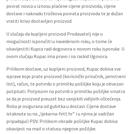
povrat novca u iznosu plaćene cijene proizvoda, cijene
dostave i naknadu troškova povrata proizvoda te je dužan
vratiti krivo dostavljen proizvod.
U slučaju da kupljeni proizvod Prodavatelj nije u
mogućnosti isporučiti u navedenom roku, o tome će
obavijestiti Kupca radi dogovora o novom roku isporuke. U
ovom slučaju Kupac ima pravo i na raskid Ugovora.
Prilikom dostave, uz kupljeni proizvod, Kupac dobiva sve
isprave koje prate proizvod (korisnički priručnik, jamstveni
list), račun, te potvrdu o primitku pošiljke koju je obvezan
potpisati. Potpisom na potvrdi o primitku pošiljke smatra
se da je proizvod preuzet bez vanjskih vidljivih oštećenja.
Roba je osigurana od gubitka u dostavi. Cijene dostave
istaknute su na „ljekarna-fett.hr” i u njima je sadržan
pripadajući PDV. Prilikom obrade pošiljke Kupac dobiva
obavijest na mail o statusu njegove pošiljke.