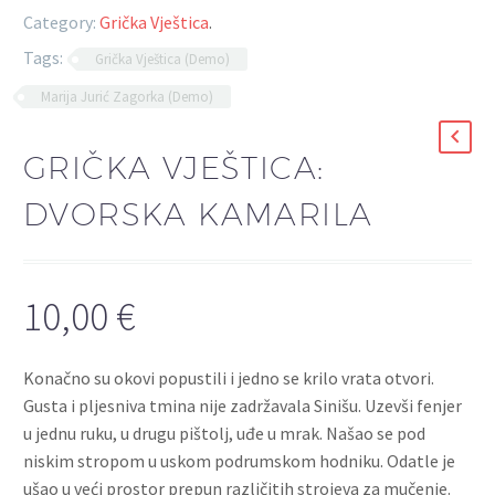
Category:
Grička Vještica
.
Tags:
Grička Vještica (Demo)
Marija Jurić Zagorka (Demo)
GRIČKA VJEŠTICA:
DVORSKA KAMARILA
10,00
€
Konačno su okovi popustili i jedno se krilo vrata otvori.
Gusta i pljesniva tmina nije zadržavala Sinišu. Uzevši fenjer
u jednu ruku, u drugu pištolj, uđe u mrak. Našao se pod
niskim stropom u uskom podrumskom hodniku. Odatle je
ušao u veći prostor prepun različitih strojeva za mučenje.