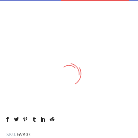
SKU:
GVK07
.