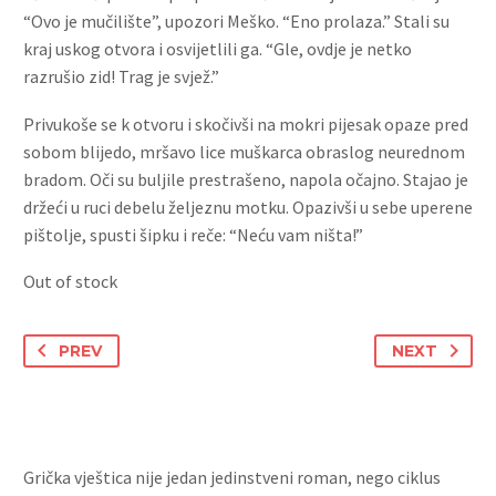
“Ovo je mučilište”, upozori Meško. “Eno prolaza.” Stali su
kraj uskog otvora i osvijetlili ga. “Gle, ovdje je netko
razrušio zid! Trag je svjež.”
Privukoše se k otvoru i skočivši na mokri pijesak opaze pred
sobom blijedo, mršavo lice muškarca obraslog neurednom
bradom. Oči su buljile prestrašeno, napola očajno. Stajao je
držeći u ruci debelu željeznu motku. Opazivši u sebe uperene
pištolje, spusti šipku i reče: “Neću vam ništa!”
Out of stock
PREV
NEXT
Grička vještica nije jedan jedinstveni roman, nego ciklus